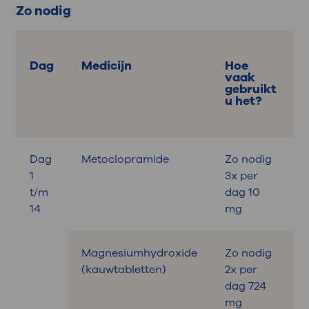
Zo nodig
Dag
Medicijn
Hoe
vaak
gebruikt
u het?
Dag
Metoclopramide
Zo nodig
B
1
3x per
t/m
dag 10
14
mg
Magnesiumhydroxide
Zo nodig
B
(kauwtabletten)
2x per
dag 724
mg