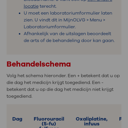
locatie
terecht.
U moet een laboratoriumformulier laten
zien. U vindt dit in MijnOLVG > Menu >
Laboratoriumformulier.
Afhankelijk van de uitslagen beoordeelt
de arts of de behandeling door kan gaan.
Behandelschema
Volg het schema hieronder. Een + betekent dat u op
die dag het medicijn krijgt toegediend. Een -
betekent dat u op die dag het medicijn niet krijgt
toegediend.
Dag
Fluorouracil
Oxaliplatine,
Fol
(5-fu)
infuus
i