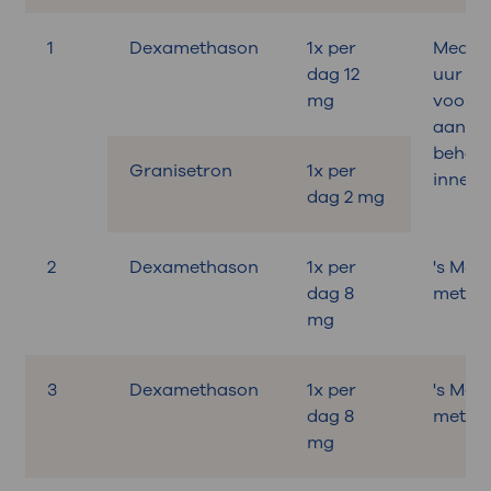
1
Dexamethason
1x per
Medica
dag 12
uur
mg
voora
aan de
behand
Granisetron
1x per
innem
dag 2 mg
2
Dexamethason
1x per
's Mor
dag 8
met on
mg
3
Dexamethason
1x per
's Mor
dag 8
met on
mg