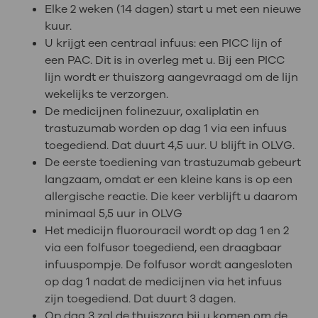
Elke 2 weken (14 dagen) start u met een nieuwe
kuur.
U krijgt een centraal infuus: een PICC lijn of
een PAC. Dit is in overleg met u. Bij een PICC
lijn wordt er thuiszorg aangevraagd om de lijn
wekelijks te verzorgen.
De medicijnen folinezuur, oxaliplatin en
trastuzumab worden op dag 1 via een infuus
toegediend. Dat duurt 4,5 uur. U blijft in OLVG.
De eerste toediening van trastuzumab gebeurt
langzaam, omdat er een kleine kans is op een
allergische reactie. Die keer verblijft u daarom
minimaal 5,5 uur in OLVG
Het medicijn fluorouracil wordt op dag 1 en 2
via een folfusor toegediend, een draagbaar
infuuspompje. De folfusor wordt aangesloten
op dag 1 nadat de medicijnen via het infuus
zijn toegediend. Dat duurt 3 dagen.
Op dag 3 zal de thuiszorg bij u komen om de