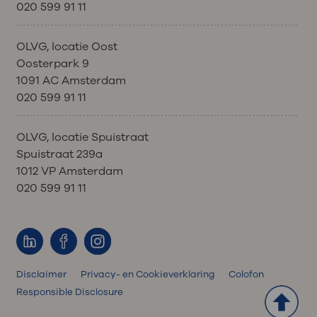
020 599 91 11
hersteld bent om met de volgende
behandeling te starten.
OLVG, locatie Oost
Uw arts of verpleegkundig specialist
Oosterpark 9
kan besluiten de dosering van de
1091 AC Amsterdam
behandeling aan te passen of de
020 599 91 11
behandeling uit te stellen.
OLVG, locatie Spuistraat
Spuistraat 239a
1012 VP Amsterdam
020 599 91 11
Disclaimer
Privacy- en Cookieverklaring
Colofon
Responsible Disclosure