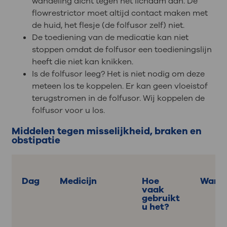
wandeling dicht tegen het lichaam aan. De
flowrestrictor moet altijd contact maken met
de huid, het flesje (de folfusor zelf) niet.
De toediening van de medicatie kan niet
stoppen omdat de folfusor een toedieningslijn
heeft die niet kan knikken.
Is de folfusor leeg? Het is niet nodig om deze
meteen los te koppelen. Er kan geen vloeistof
terugstromen in de folfusor. Wij koppelen de
folfusor voor u los.
Middelen tegen misselijkheid, braken en
obstipatie
Dag
Medicijn
Hoe
Wann
vaak
gebruikt
u het?