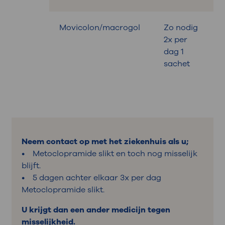
Movicolon/macrogol
Zo nodig
B
2x per
dag 1
sachet
Neem contact op met het ziekenhuis als u;
• Metoclopramide slikt en toch nog misselijk
blijft.
• 5 dagen achter elkaar 3x per dag
Metoclopramide slikt.
U krijgt dan een ander medicijn tegen
misselijkheid.