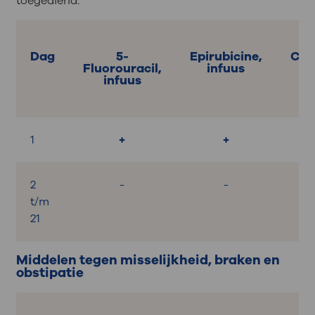
toegediend.
Dag
5-
Epirubicine,
Cyc
Fluorouracil,
infuus
infuus
1
+
+
2
-
-
t/m
21
Middelen tegen misselijkheid, braken en
obstipatie