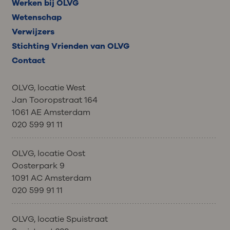
Werken bij OLVG
klachten dan
Wetenschap
snel. De behandeling kan daarna
Voor iedere kuur worden uw
voortgezet worden in overleg met uw
Verwijzers
bloedwaarden bepaald. Zo kunnen
arts.
we controleren of u voldoende
Stichting Vrienden van OLVG
hersteld bent om met de volgende
Contact
behandeling te starten.
Uw arts of verpleegkundig specialist
OLVG, locatie West
kan besluiten de dosering van de
Jan Tooropstraat 164
behandeling aan te passen of de
1061 AE Amsterdam
behandeling uit te stellen.
020 599 91 11
OLVG, locatie Oost
Oosterpark 9
1091 AC Amsterdam
020 599 91 11
OLVG, locatie Spuistraat