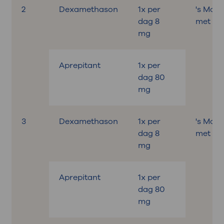
2
Dexamethason
1x per
's Mor
dag 8
met ont
mg
Aprepitant
1x per
dag 80
mg
3
Dexamethason
1x per
's Mor
dag 8
met ont
mg
Aprepitant
1x per
dag 80
mg