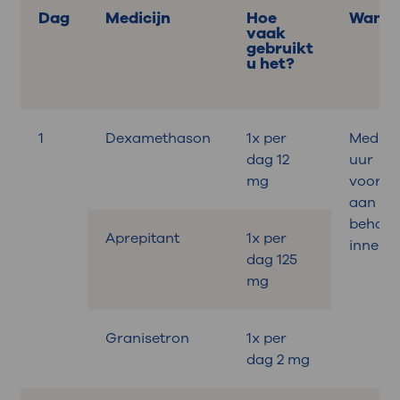
Dag
Medicijn
Hoe
Wanne
vaak
gebruikt
u het?
1
Dexamethason
1x per
Medicat
dag 12
uur
mg
vooraf
aan de
behand
Aprepitant
1x per
innem
dag 125
mg
Granisetron
1x per
dag 2 mg