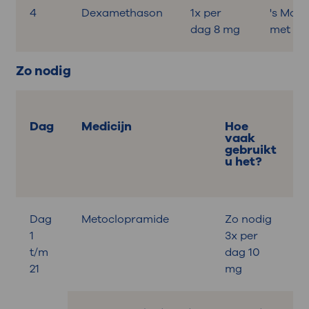
4
Dexamethason
1x per
's Mor
dag 8 mg
met ont
Zo nodig
Dag
Medicijn
Hoe
vaak
gebruikt
u het?
Dag
Metoclopramide
Zo nodig
B
1
3x per
t/m
dag 10
21
mg