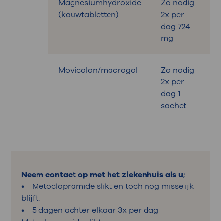
Magnesiumhydroxide
Zo nodig
B
(kauwtabletten)
2x per
dag 724
mg
Movicolon/macrogol
Zo nodig
B
2x per
dag 1
sachet
Neem contact op met het ziekenhuis als u;
• Metoclopramide slikt en toch nog misselijk
blijft.
• 5 dagen achter elkaar 3x per dag