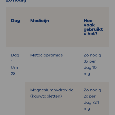
Zo nodig
Dag
Medicijn
Hoe
vaak
gebruikt
u het?
Dag
Metoclopramide
Zo nodig
B
1
3x per
t/m
dag 10
28
mg
Magnesiumhydroxide
Zo nodig
B
(kauwtabletten)
2x per
dag 724
mg