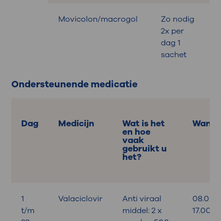
Movicolon/macrogol
Zo nodig
B
2x per
dag 1
sachet
Ondersteunende medicatie
Dag
Medicijn
Wat is het
Wanne
en hoe
vaak
gebruikt u
het?
1
Valaciclovir
Anti viraal
08.00 
t/m
middel: 2 x
17.00 u