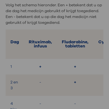
Volg het schema hieronder. Een + betekent dat u op
die dag het medicijn gebruikt of krijgt toegediend.
Een - betekent dat u op die dag het medicijn niet
gebruikt of krijgt toegediend.
Dag
Rituximab,
Fludarabine,
Cycl
infuus
tabletten
t
1
+
+
2 en
-
+
3
4
-
-