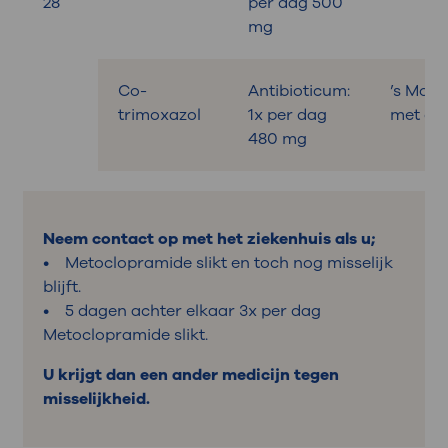
28
per dag 500
mg
Co-
Antibioticum:
’s Morg
trimoxazol
1x per dag
met ont
480 mg
Neem contact op met het ziekenhuis als u;
• Metoclopramide slikt en toch nog misselijk
blijft.
• 5 dagen achter elkaar 3x per dag
Metoclopramide slikt.
U krijgt dan een ander medicijn tegen
misselijkheid.