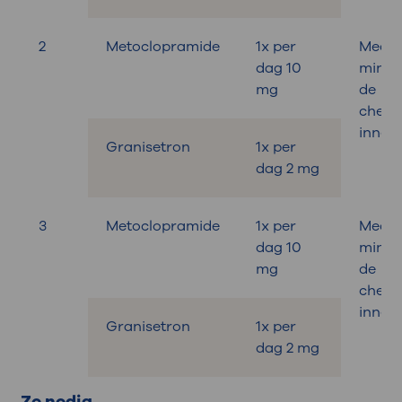
2
Metoclopramide
1x per
Medic
dag 10
minut
mg
de
chemo
innem
Granisetron
1x per
dag 2 mg
3
Metoclopramide
1x per
Medic
dag 10
minut
mg
de
chemo
innem
Granisetron
1x per
dag 2 mg