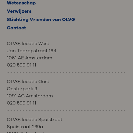
Uw arts of verpleegkundig specialist
Wetenschap
snel. De behandeling kan daarna
kan besluiten de dosering van de
voortgezet worden in overleg met uw
Verwijzers
behandeling aan te passen of de
arts.
Stichting Vrienden van OLVG
behandeling uit te stellen.
Contact
OLVG, locatie West
Jan Tooropstraat 164
1061 AE Amsterdam
020 599 91 11
OLVG, locatie Oost
Oosterpark 9
1091 AC Amsterdam
020 599 91 11
OLVG, locatie Spuistraat
Spuistraat 239a