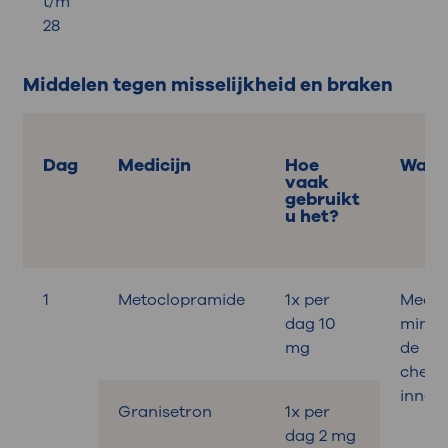
t/m
28
Middelen tegen misselijkheid en braken
Dag
Medicijn
Hoe
Wann
vaak
gebruikt
u het?
1
Metoclopramide
1x per
Medic
dag 10
minut
mg
de
chemo
innem
Granisetron
1x per
dag 2 mg