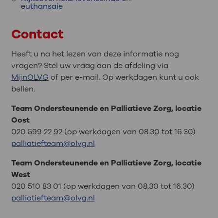
euthansaie
Bij palliatieve sedatie krijgt u een ander
medicijn. U overlijdt niet door dit medicijn.
Contact
U overlijdt ook niet sneller door palliatieve
sedatie. Het medicijn zorgt er alleen voor
Heeft u na het lezen van deze informatie nog
dat u minder klachten heeft.
vragen? Stel uw vraag aan de afdeling via
MijnOLVG
of per e-mail. Op werkdagen kunt u ook
bellen.
Team Ondersteunende en Palliatieve Zorg, locatie
Oost
020 599 22 92 (op werkdagen van 08.30 tot 16.30)
palliatiefteam@olvg.nl
Team Ondersteunende en Palliatieve Zorg, locatie
West
020 510 83 01 (op werkdagen van 08.30 tot 16.30)
palliatiefteam@olvg.nl