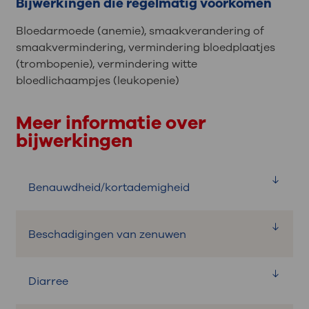
Bijwerkingen die regelmatig voorkomen
Bloedarmoede (anemie), smaakverandering of
smaakvermindering, vermindering bloedplaatjes
(trombopenie), vermindering witte
bloedlichaampjes (leukopenie)
Meer informatie over
bijwerkingen
Benauwdheid/kortademigheid
Beschadigingen van zenuwen
Wat is het?
De binnenbekleding van de
Diarree
Wat is het?
luchtwegen kan worden aangetast.
Hierdoor ontstaat een