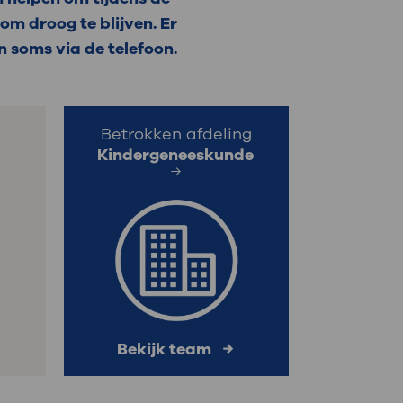
 om droog te blijven. Er
: naar uw dossier
n soms via de telefoon.
Inloggen MijnOLVG
Betrokken afdeling
Kindergeneeskunde
Bekijk team