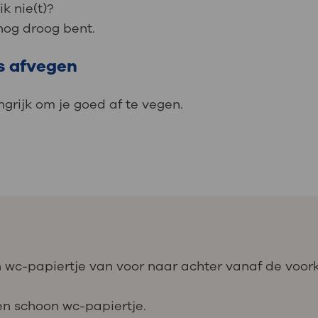
ik nie(t)?
 nog droog bent.
s afvegen
ngrijk om je goed af te vegen.
n wc-papiertje van voor naar achter vanaf de voor
n schoon wc­-papiertje.