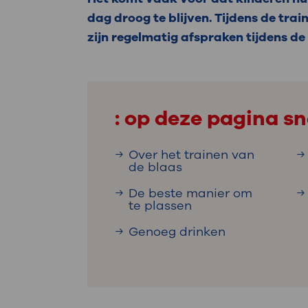
Medische
steeds verder uit, zodat u zelf mee
dag droog te blijven. Tijdens de train
we u sneller helpen.
zijn regelmatig afspraken tijdens de 
Uw bezoe
Direct naar MijnOLVG
Lee
: op deze pagina sn
Uw verbli
Over het trainen van
de blaas
De beste manier om
Werken b
te plassen
Genoeg drinken
Contact