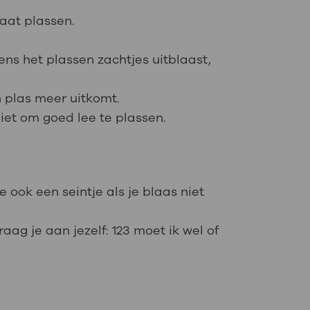
gaat plassen.
jdens het plassen zachtjes uitblaast,
en plas meer uitkomt.
 niet om goed lee te plassen.
je ook een seintje als je blaas niet
g je aan jezelf: 1­2­3 moet ik wel of