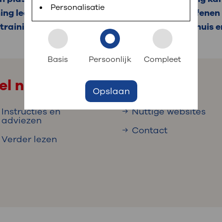
 informatie
r digitaal kunt regelen. Met MijnOLVG kunnen
Personalisatie
ing leer je alles over plassen en hoe je kunt oefenen
training. De afspraken zijn soms in het ziekenhuis e
k aan OLVG
s meer
Basis
Persoonlijk
Compleet
el naar
Opslaan
jf in OLVG
Instructies en
Nuttige websites
adviezen
Contact
Verder lezen
ij OLVG