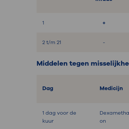
1
+
2 t/m 21
-
Middelen tegen misselijkhe
Dag
Medicijn
1 dag voor de
Dexameth
kuur
on