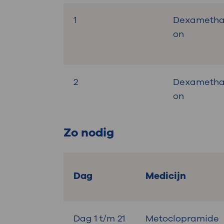
1
Dexameth
on
2
Dexameth
on
Zo nodig
Dag
Medicijn
Dag 1 t/m 21
Metoclopramide