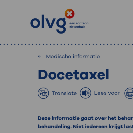
Medische informatie
Docetaxel
: waa
Primaire
Home
MijnOLVG
: veilig en onlin
Lees voor
Translate
Zoekwoorden
inzien
Afdeling
Deze informatie gaat over het beha
MijnOLVG is het patiëntenportaal 
Veel gezocht:
behandeling. Niet iedereen krijgt las
gegevens zien. Op elk moment, wan