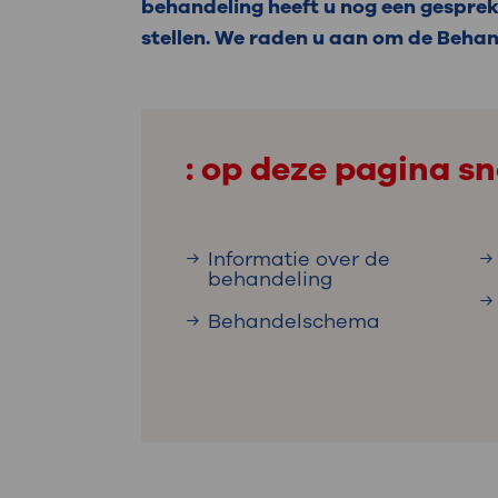
Medische
behandeling heeft u nog een gesprek
steeds verder uit, zodat u zelf mee
stellen. We raden u aan om de Behan
we u sneller helpen.
Uw bezoe
Direct naar MijnOLVG
Lee
: op deze pagina sn
Uw verbli
Informatie over de
behandeling
Werken b
Behandelschema
Contact