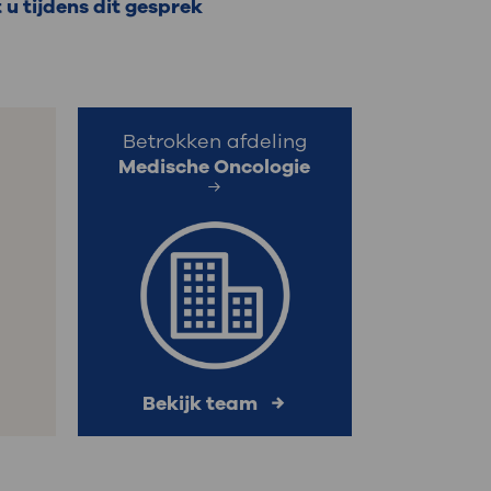
u tijdens dit gesprek
: naar uw dossier
Inloggen MijnOLVG
Betrokken afdeling
Medische Oncologie
Bekijk team