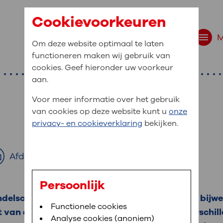
Cookievoorkeuren
Om deze website optimaal te laten
functioneren maken wij gebruik van
cookies. Geef hieronder uw voorkeur
aan.
Voor meer informatie over het gebruik
van cookies op deze website kunt u
onze
r bent u naar op zo
privacy- en cookieverklaring
bekijken.
 website navigatie
e uw medische gegevens
Afdrukken
en
Persoonlijk
ndelschema van de chemotherapie en over de bijwe
van OLVG. In MijnOLVG kunt u uw medische
Bloedafname
Functionele cookies
,
MijnOLVG
,
Digitalisering
t van deze bijwerkingen. Dit is per persoon verschil
neer het u uitkomt. OLVG breidt MijnOLVG
Analyse cookies (anoniem)