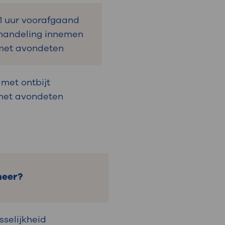
1 uur voorafgaand
handeling innemen
 met avondeten
 met ontbijt
 met avondeten
eer?
isselijkheid