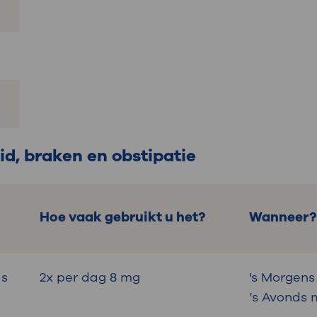
id, braken en obstipatie
Hoe vaak gebruikt u het?
Wanneer?
as
2x per dag 8 mg
's Morgens
’s Avonds