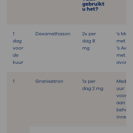
gebruikt
u het?
1
Dexamethason
2x per
's Mor
dag
dag 8
met ont
voor
mg
’s Avon
de
met
kuur
avonde
1
Granisetron
1x per
Medicat
dag 2 mg
uur
vooraf
aan de
behand
innem