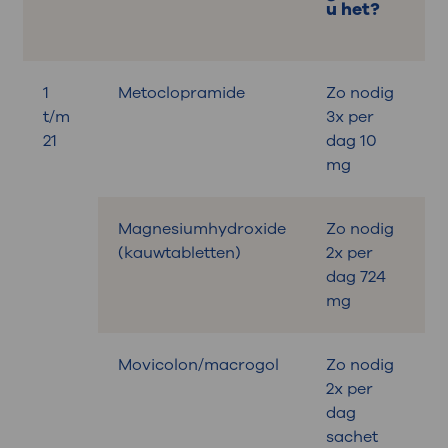
u het?
1
Metoclopramide
Zo nodig
B
t/m
3x per
21
dag 10
mg
Magnesiumhydroxide
Zo nodig
B
(kauwtabletten)
2x per
dag 724
mg
Movicolon/macrogol
Zo nodig
B
2x per
dag
sachet