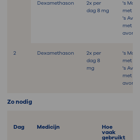
Dexamethason
2x per
's Mor
dag 8 mg
met ont
's Avon
met
avonde
2
Dexamethason
2x per
's Mor
dag 8
met ont
mg
's Avon
met
avonde
Zo nodig
Dag
Medicijn
Hoe
vaak
gebruikt