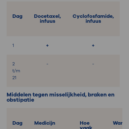
Dag
Docetaxel,
Cyclofosfamide,
infuus
infuus
1
+
+
2
-
-
t/m
21
Middelen tegen misselijkheid, braken en
obstipatie
Dag
Medicijn
Hoe
Wanne
vaak