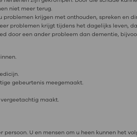
e hersenen zijn gekrompen. Door die schade kunne
men niet meer terug.
nt u problemen krijgen met onthouden, spreken en 
eer problemen krijgt tijdens het dagelijks leven, 
d door een ander probleem dan dementie, bijvoo
binnen.
dicijn.
heftige gebeurtenis meegemaakt.
u vergeetachtig maakt.
per persoon. U en mensen om u heen kunnen het v