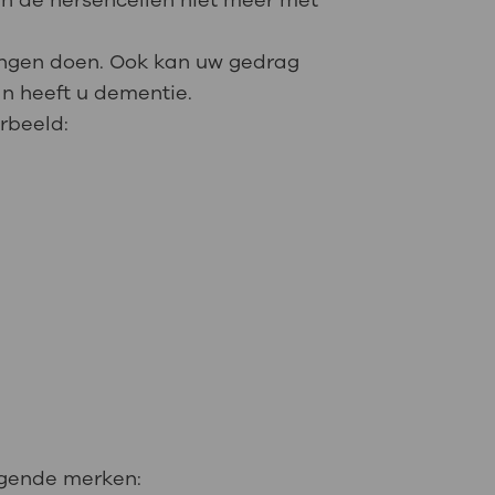
n de hersencellen niet meer met
dingen doen. Ook kan uw gedrag
dan heeft u dementie.
rbeeld:
olgende merken: