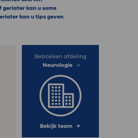
f geriater kan u soms
: naar uw dossier
eriater kan u tips geven
Inloggen MijnOLVG
Betrokken afdeling
Neurologie
Bekijk team