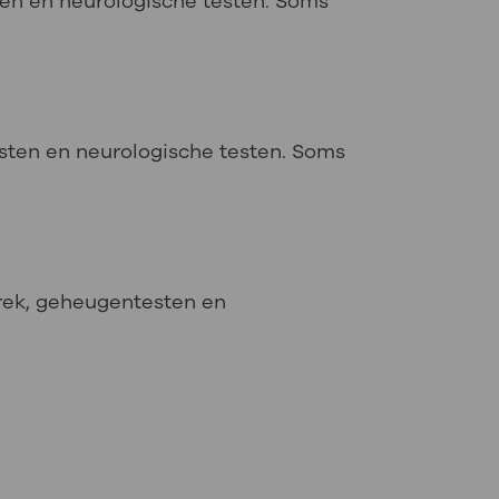
ten en neurologische testen. Soms
sten en neurologische testen. Soms
prek, geheugentesten en