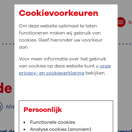
Cookievoorkeuren
Om deze website optimaal te laten
functioneren maken wij gebruik van
cookies. Geef hieronder uw voorkeur
aan.
Voor meer informatie over het gebruik
van cookies op deze website kunt u
onze
r bent u naar op zo
privacy- en cookieverklaring
bekijken.
 website navigatie
 de hersenen
e uw medische gegevens
en
Afdrukken
Persoonlijk
van OLVG. In MijnOLVG kunt u uw medische
Bloedafname
Functionele cookies
,
MijnOLVG
,
Digitalisering
neer het u uitkomt. OLVG breidt MijnOLVG
Analyse cookies (anoniem)
et denken, spreken of met uw gedrag. Er zijn versc