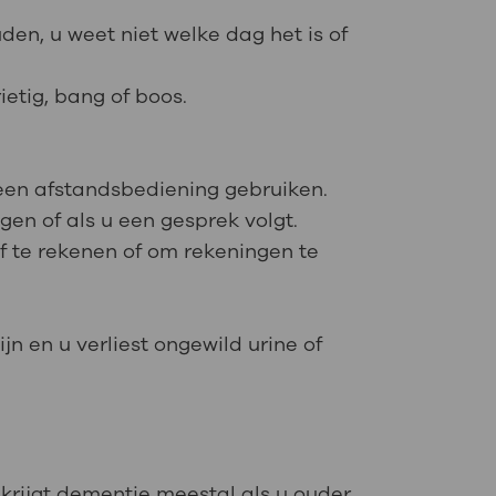
en, u weet niet welke dag het is of
ietig, bang of boos.
f een afstandsbediening gebruiken.
gen of als u een gesprek volgt.
 te rekenen of om rekeningen te
jn en u verliest ongewild urine of
rijgt dementie meestal als u ouder