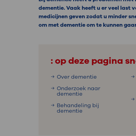
Medische
steeds verder uit, zodat u zelf mee
dementie. Vaak heeft u er veel last 
we u sneller helpen.
medicijnen geven zodat u minder snel
om met dementie om te kunnen gaa
Uw bezoe
Direct naar MijnOLVG
Lee
Uw verbli
: op deze pagina sn
Over dementie
Werken b
Onderzoek naar
dementie
Behandeling bij
dementie
Contact