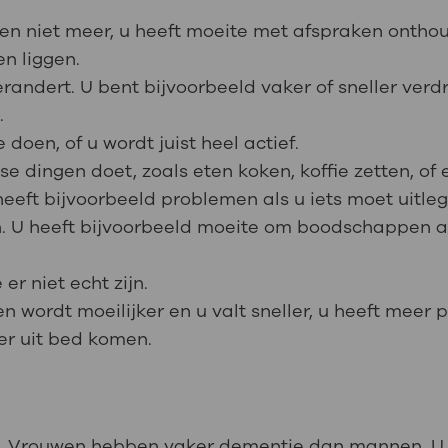
n niet meer, u heeft moeite met afspraken onthoud
en liggen.
randert. U bent bijvoorbeeld vaker of sneller verdr
n.
 doen, of u wordt juist heel actief.
se dingen doet, zoals eten koken, koffie zetten, o
eeft bijvoorbeeld problemen als u iets moet uitleg
. U heeft bijvoorbeeld moeite om boodschappen af
er niet echt zijn.
wordt moeilijker en u valt sneller, u heeft meer pi
er uit bed komen.
n. Vrouwen hebben vaker dementie dan mannen. U k