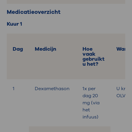
Medicatieoverzicht
Kuur 1
Dag
Medicijn
Hoe
Wann
vaak
gebruikt
u het?
1
Dexamethason
1x per
U krijgt
dag 20
OLVG
mg (via
het
infuus)