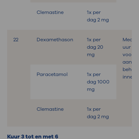
Clemastine
1x per
dag 2 mg
22
Dexamethason
1x per
Medica
dag 20
uur
mg
voora
aan de
behand
Paracetamol
1x per
innem
dag 1000
mg
Clemastine
1x per
dag 2 mg
Kuur 3 tot en met 6