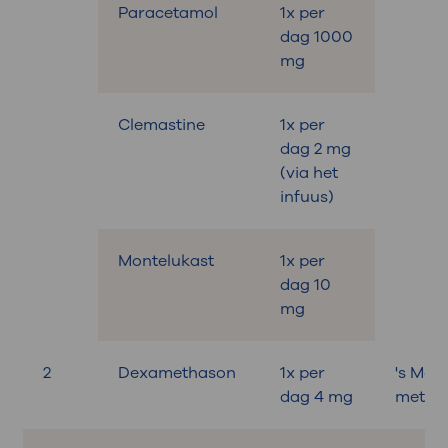
Paracetamol
1x per
dag 1000
mg
Clemastine
1x per
dag 2 mg
(via het
infuus)
Montelukast
1x per
dag 10
mg
2
Dexamethason
1x per
's Mor
dag 4 mg
met on