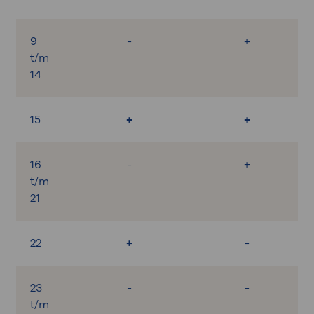
9
-
+
t/m
14
15
+
+
16
-
+
t/m
21
22
+
-
23
-
-
t/m