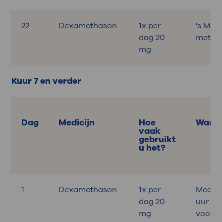
22
Dexamethason
1x per
's Mor
dag 20
met on
mg
Kuur 7 en verder
Dag
Medicijn
Hoe
Wann
vaak
gebruikt
u het?
1
Dexamethason
1x per
Medica
dag 20
uur
mg
voora