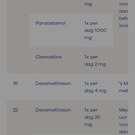
mg
voora
aan de
behand
Paracetamol
1x per
innem
dag 1000
mg
Clemastine
1x per
dag 2 mg
16
Dexamethason
1x per
's Mor
dag 4 mg
met on
22
Dexamethason
1x per
Medica
dag 20
uur
mg
voora
aan de