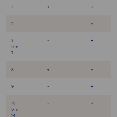
1
+
+
2
-
+
3
-
+
t/m
7
8
+
+
9
-
+
10
-
+
t/m
14