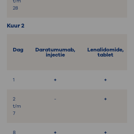
t/m
28
Kuur 2
Dag
Daratumumab,
Lenalidomide,
injectie
tablet
1
+
+
2
-
+
t/m
7
8
+
+