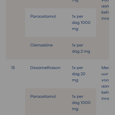
mg
voora
aan de
behand
Paracetamol
1x per
innem
dag 1000
mg
Clemastine
1x per
dag 2 mg
15
Dexamethason
1x per
Medica
dag 20
uur
mg
voora
aan de
behand
Paracetamol
1x per
innem
dag 1000
mg