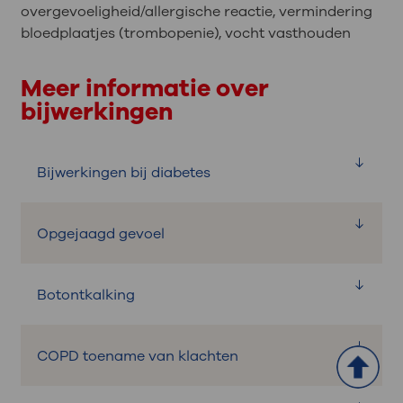
overgevoeligheid/allergische reactie, vermindering
bloedplaatjes (trombopenie), vocht vasthouden
Meer informatie over
bijwerkingen
Bijwerkingen bij diabetes
Opgejaagd gevoel
Wat is het?
Door het gebruik van het medicijn
Botontkalking
Wat is het?
dexamethason en/of prednison
kunnen de bloedsuikers ontregeld
Door het gebruik van het medicijn
raken.
COPD toename van klachten
Wat is het?
dexamethason en/of prednison kunt
Wat kunt u zelf doen?
u een opgejaagd gevoel krijgen.
Door het gebruik van prednisolon en