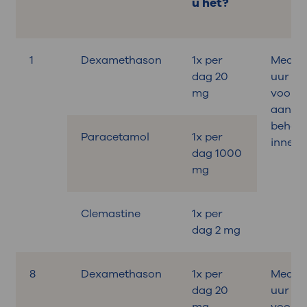
u het?
1
Dexamethason
1x per
Medica
dag 20
uur
mg
voora
aan de
behand
Paracetamol
1x per
innem
dag 1000
mg
Clemastine
1x per
dag 2 mg
8
Dexamethason
1x per
Medica
dag 20
uur