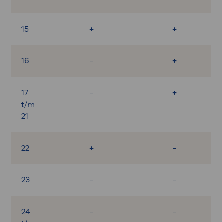
15
+
+
16
-
+
17
-
+
t/m
21
22
+
-
23
-
-
24
-
-