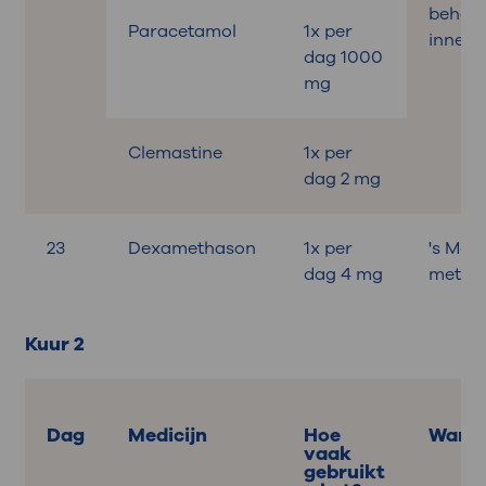
behand
Paracetamol
1x per
innem
dag 1000
mg
Clemastine
1x per
dag 2 mg
23
Dexamethason
1x per
's Mor
dag 4 mg
met on
Kuur 2
Dag
Medicijn
Hoe
Wann
vaak
gebruikt