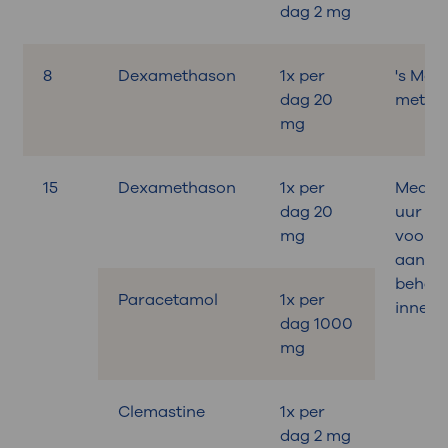
dag 2 mg
8
Dexamethason
1x per
's Mor
dag 20
met on
mg
15
Dexamethason
1x per
Medica
dag 20
uur
mg
voora
aan de
behand
Paracetamol
1x per
innem
dag 1000
mg
Clemastine
1x per
dag 2 mg