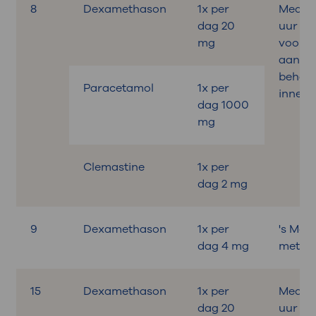
8
Dexamethason
1x per
Medica
dag 20
uur
mg
voora
aan de
behand
Paracetamol
1x per
innem
dag 1000
mg
Clemastine
1x per
dag 2 mg
9
Dexamethason
1x per
's Mor
dag 4 mg
met on
15
Dexamethason
1x per
Medica
dag 20
uur