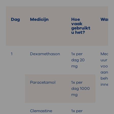
Dag
Medicijn
Hoe
Wann
vaak
gebruikt
u het?
1
Dexamethason
1x per
Medica
dag 20
uur
mg
voora
aan de
behand
Paracetamol
1x per
innem
dag 1000
mg
Clemastine
1x per