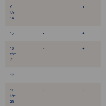
9
-
+
t/m
14
15
-
+
16
-
+
t/m
21
22
-
-
23
-
-
t/m
28