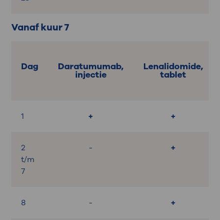
Vanaf kuur 7
Dag
Daratumumab,
Lenalidomide,
injectie
tablet
1
+
+
2
-
+
t/m
7
8
-
+