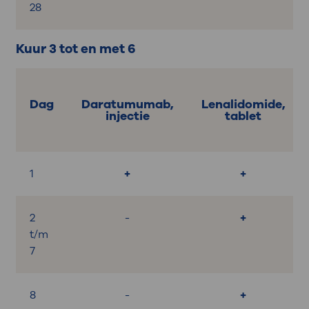
28
Kuur 3 tot en met 6
Dag
Daratumumab,
Lenalidomide,
injectie
tablet
1
+
+
2
-
+
t/m
7
8
-
+