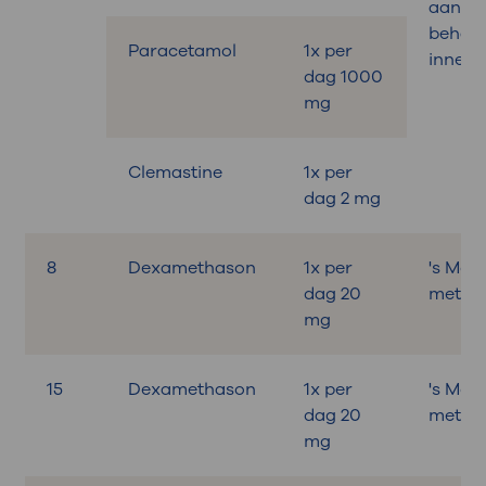
aan de
behand
Paracetamol
1x per
innem
dag 1000
mg
Clemastine
1x per
dag 2 mg
8
Dexamethason
1x per
's Mor
dag 20
met on
mg
15
Dexamethason
1x per
's Mor
dag 20
met on
mg