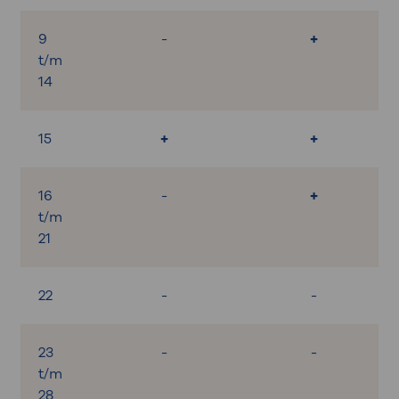
9
-
+
t/m
14
15
+
+
16
-
+
t/m
21
22
-
-
23
-
-
t/m
28