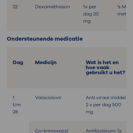
22
Dexamethason
1x per
's Mor
dag 20
met on
mg
Ondersteunende medicatie
Dag
Medicijn
Wat is het en
hoe vaak
gebruikt u het?
1
Valaciclovir
Anti viraal middel:
t/m
2 x per dag 500
28
mg
Co-trimoxazol
Antibioticum: 1x