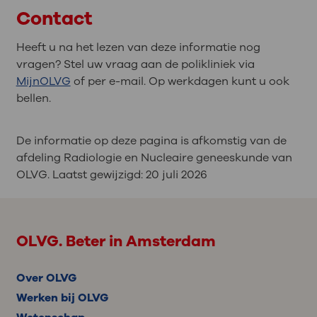
röntgenstraling gebruikt dan bij een
Contact
Bijvoorbeeld als de artsen willen weten
röntgenfoto.
hoe een ziekte bij u gaat. Hierdoor wordt
Heeft u na het lezen van deze informatie nog
de kans op schade een klein beetje groter.
vragen? Stel uw vraag aan de polikliniek via
Uw arts kan dit met u bespreken. Samen
MijnOLVG
of per e-mail. Op werkdagen kunt u ook
kunt u beslissen wat u gaat doen.
bellen.
Vertel het aan uw arts als u zwanger bent
of zwanger kunt zijn. Bij sommige
De informatie op deze pagina is afkomstig van de
onderzoeken is de kans een klein beetje
afdeling Radiologie en Nucleaire geneeskunde van
groter dat de straling schade veroorzaakt
OLVG. Laatst gewijzigd:
20 juli 2026
bij uw ongeboren baby. Soms is het beter
om dan geen CT-scan te maken. U kunt
hier meer over lezen op
Thuisarts
.
OLVG. Beter in Amsterdam
Over OLVG
Werken bij OLVG