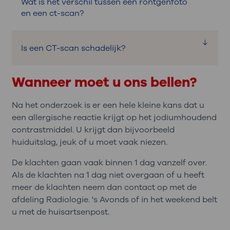
Wat is het verschil tussen een röntgenfoto
en een ct-scan?
Op een CT-scan kunnen artsen meer
Is een CT-scan schadelijk?
details zien dan op een röntgenfoto. Lees
hier meer over op
Thuisarts
.
Bij een CT-scan wordt meer
Wanneer moet u ons bellen?
De CT-scanner maakt met de foto’s een
röntgenstraling gebruikt dan bij een
3D-foto van het lichaam. 3D betekent dat
röntgenfoto. Daarom laten artsen alleen
Na het onderzoek is er een hele kleine kans dat u
er diepte op te zien is. Hierdoor is
een CT-scan maken als het nodig is. Er
een allergische reactie krijgt op het jodiumhoudend
duidelijker te zien hoe het lichaam en de
wordt zo weinig mogelijk straling gebruikt.
contrastmiddel. U krijgt dan bijvoorbeeld
organen eruit zien. Dit komt omdat bij een
huiduitslag, jeuk of u moet vaak niezen.
U hoeft tijdens de CT-scan geen
CT-scan de röntgenstralen van alle
bescherming te dragen (zoals een
kanten komen. Bij een gewone
De klachten gaan vaak binnen 1 dag vanzelf over.
loodschort). Ook niet als u vaker een CT-
röntgenfoto komen de röntgenstralen
Als de klachten na 1 dag niet overgaan of u heeft
scan krijgt. Als u bescherming draagt,
van 1 kant.
meer de klachten neem dan contact op met de
kunnen er geen goede beelden van uw
afdeling Radiologie. 's Avonds of in het weekend belt
Een CT-scan maken duurt iets langer dan
lichaam gemaakt worden.
u met de huisartsenpost.
een röntgenfoto maken. Ook wordt meer
Soms moet u vaker een CT-scan krijgen.