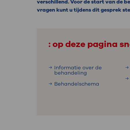
Medische
verschillend. Voor de start van de 
steeds verder uit, zodat u zelf mee
vragen kunt u tijdens dit gesprek ste
we u sneller helpen.
Uw bezoe
Direct naar MijnOLVG
Lee
: op deze pagina sn
Uw verbli
Informatie over de
behandeling
Werken b
Behandelschema
Contact