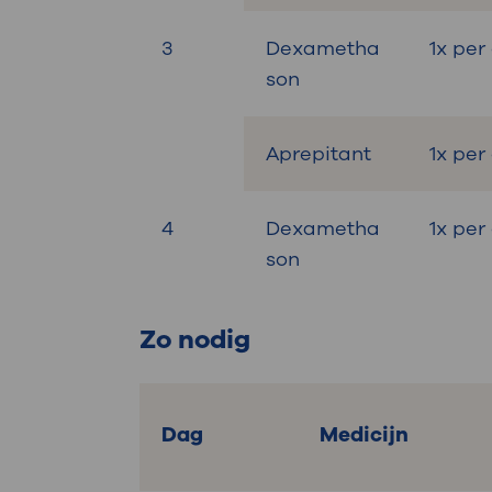
3
Dexametha
1x pe
son
Aprepitant
1x pe
4
Dexametha
1x per
son
Zo nodig
Dag
Medicijn