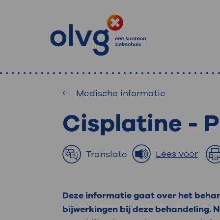
Medische informatie
Cisplatine - 
: waa
Primaire
Home
MijnOLVG
: veilig en onlin
Lees voor
Translate
Zoekwoorden
inzien
Afdeling
Deze informatie gaat over het beh
MijnOLVG is het patiëntenportaal 
Veel gezocht:
bijwerkingen bij deze behandeling. Ni
gegevens zien. Op elk moment, wan