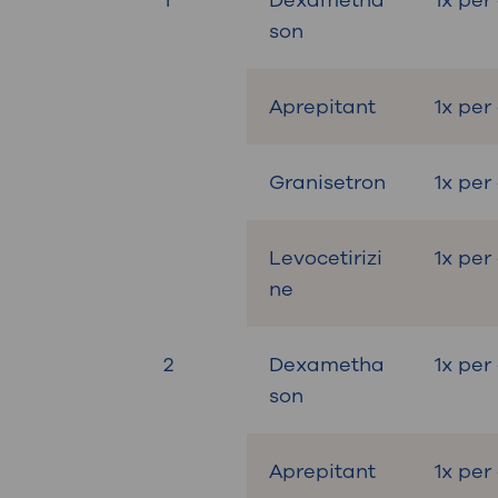
1
Dexametha
1x per
son
Aprepitant
1x per
Granisetron
1x per
Levocetirizi
1x per
ne
2
Dexametha
1x pe
son
Aprepitant
1x pe