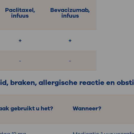
Paclitaxel,
Bevacizumab,
infuus
infuus
+
+
-
-
d, braken, allergische reactie en obst
aak gebruikt u het?
Wanneer?