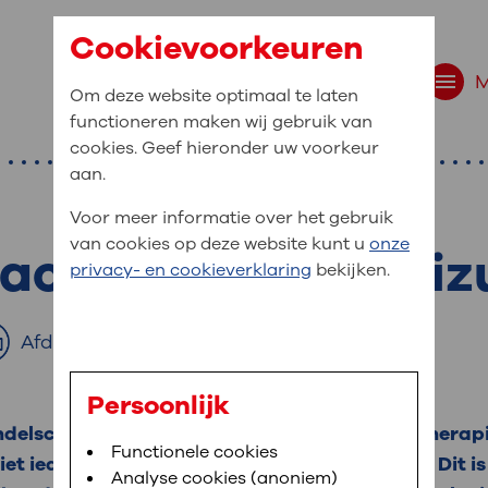
Cookievoorkeuren
Om deze website optimaal te laten
functioneren maken wij gebruik van
cookies. Geef hieronder uw voorkeur
aan.
Voor meer informatie over het gebruik
van cookies op deze website kunt u
onze
Paclitaxel - Bevac
r bent u naar op zo
privacy- en cookieverklaring
bekijken.
 website navigatie
e uw medische gegevens
Afdrukken
en
Persoonlijk
andelschema van de chemotherapie, immunotherapi
van OLVG. In MijnOLVG kunt u uw medische
Bloedafname
Functionele cookies
,
MijnOLVG
,
Uw bezoek aan OLVG
et iedereen krijgt last van deze bijwerkingen. Dit i
neer het u uitkomt. OLVG breidt MijnOLVG
Analyse cookies (anoniem)