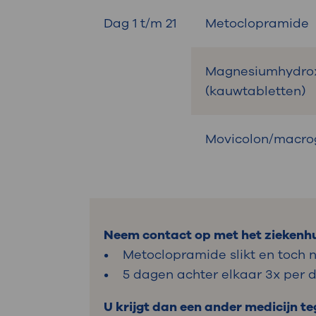
Dag 1 t/m 21
Metoclopramide
Magnesiumhydro
(kauwtabletten)
Movicolon/macro
Neem contact op met het ziekenhui
• Metoclopramide slikt en toch no
• 5 dagen achter elkaar 3x per 
U krijgt dan een ander medicijn te