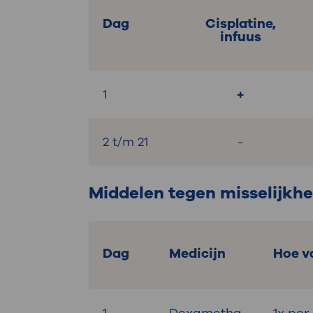
Dag
Cisplatine,
infuus
1
+
2 t/m 21
-
Middelen tegen misselijkhei
Dag
Medicijn
Hoe v