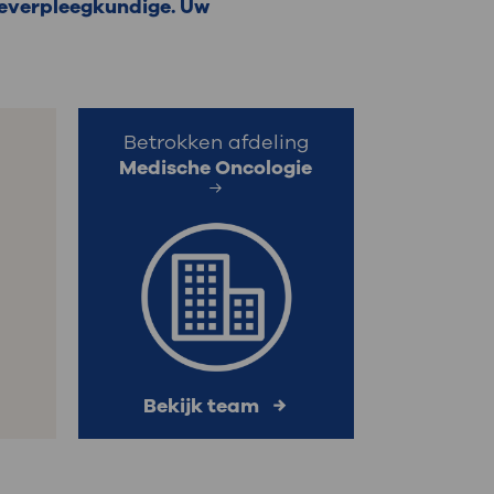
gieverpleegkundige. Uw
: naar uw dossier
Inloggen MijnOLVG
Betrokken afdeling
Medische Oncologie
Bekijk team