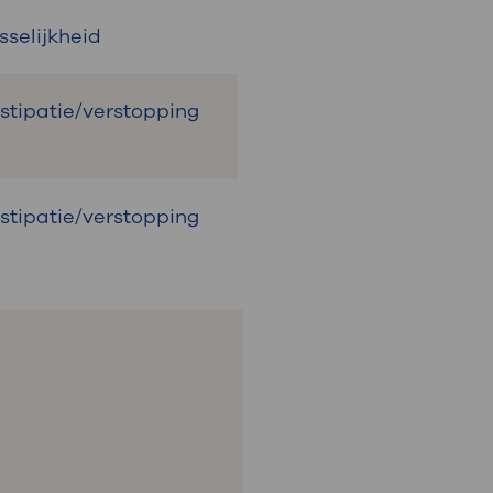
isselijkheid
bstipatie/verstopping
bstipatie/verstopping