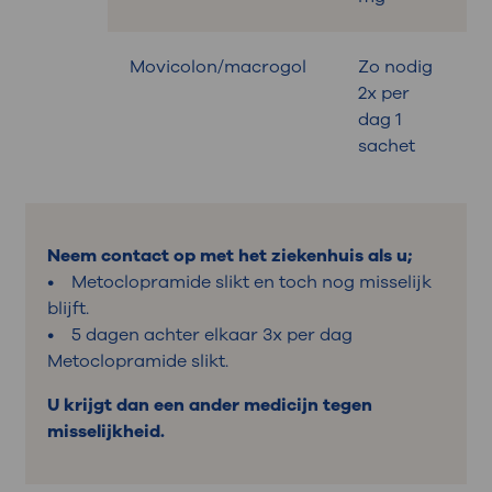
Movicolon/macrogol
Zo nodig
B
2x per
dag 1
sachet
Neem contact op met het ziekenhuis als u;
• Metoclopramide slikt en toch nog misselijk
blijft.
• 5 dagen achter elkaar 3x per dag
Metoclopramide slikt.
U krijgt dan een ander medicijn tegen
misselijkheid.