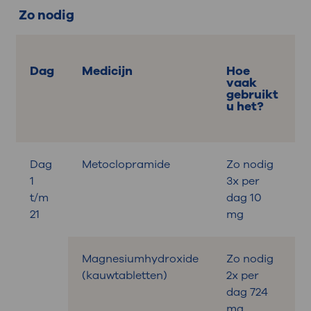
Zo nodig
Dag
Medicijn
Hoe
vaak
gebruikt
u het?
Dag
Metoclopramide
Zo nodig
B
1
3x per
t/m
dag 10
21
mg
Magnesiumhydroxide
Zo nodig
B
(kauwtabletten)
2x per
dag 724
mg