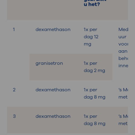
u het?
1
dexamethason
1x per
Medicat
dag 12
uur
mg
voora
aan de
behand
granisetron
1x per
innem
dag 2 mg
2
dexamethason
1x per
‘s Mor
dag 8 mg
met ont
3
dexamethason
1x per
‘s Mor
dag 8 mg
met ont