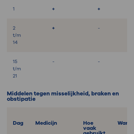
1
+
+
2
+
-
t/m
14
15
-
-
t/m
21
Middelen tegen misselijkheid, braken en
obstipatie
Dag
Medicijn
Hoe
Wanne
vaak
gebruikt