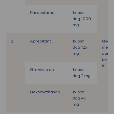
Paracetamol
1x per
dag 1000
mg
2
Aprepitant
1x per
Neem
dag 125
medici
mg
uur v
behan
in
Granisetron
1x per
dag 2 mg
Dexamethason
1x per
dag 40
mg