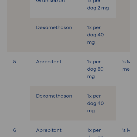
Granisetron
1x per
dag 2 mg
Dexamethason
1x per
dag 40
mg
5
Aprepitant
1x per
's Mo
dag 80
met on
mg
Dexamethason
1x per
dag 40
mg
6
Aprepitant
1x per
's Mo