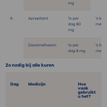
mg
6
Aprepitant
1x per
's Mo
dag 80
met on
mg
Dexamethason
1x per
's Mo
dag 8 mg
met on
Zo nodig bij alle kuren
Dag
Medicijn
Hoe
vaak
gebruikt
u het?