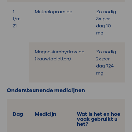
1
Metoclopramide
Zo nodig
B
t/m
3x per
21
dag 10
mg
Magnesiumhydroxide
Zo nodig
B
(kauwtabletten)
2x per
dag 724
mg
Ondersteunende medicijnen
Dag
Medicijn
Wat is het en hoe
vaak gebruikt u
het?