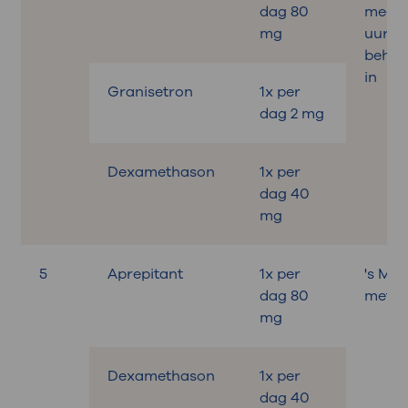
dag 80
medici
mg
uur v
behan
in
Granisetron
1x per
dag 2 mg
Dexamethason
1x per
dag 40
mg
5
Aprepitant
1x per
's Mo
dag 80
met on
mg
Dexamethason
1x per
dag 40