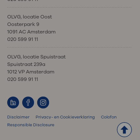
hersteld bent om met de volgende
behandeling te starten.
OLVG, locatie Oost
Uw arts of verpleegkundig specialist
Oosterpark 9
kan besluiten de dosering van de
1091 AC Amsterdam
behandeling aan te passen of de
020 599 91 11
behandeling uit te stellen.
OLVG, locatie Spuistraat
Spuistraat 239a
1012 VP Amsterdam
020 599 91 11
Disclaimer
Privacy- en Cookieverklaring
Colofon
Responsible Disclosure