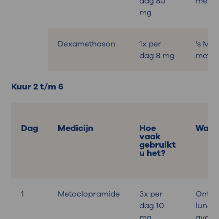
dag 80
met on
mg
Dexamethason
1x per
's Mo
dag 8 mg
met on
Kuur 2 t/m 6
Dag
Medicijn
Hoe
Wann
vaak
gebruikt
u het?
1
Metoclopramide
3x per
Ontbij
dag 10
lunch,
mg
avond