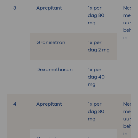
3
Aprepitant
1x per
Neem
dag 80
medici
mg
uur v
behan
in
Granisetron
1x per
dag 2 mg
Dexamethason
1x per
dag 40
mg
4
Aprepitant
1x per
Neem
dag 80
medici
mg
uur v
behan
in