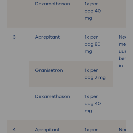
Dexamethason
1x per
dag 40
mg
3
Aprepitant
1x per
Neem
dag 80
medici
mg
uur v
behan
in
Granisetron
1x per
dag 2 mg
Dexamethason
1x per
dag 40
mg
4
Aprepitant
1x per
Neem