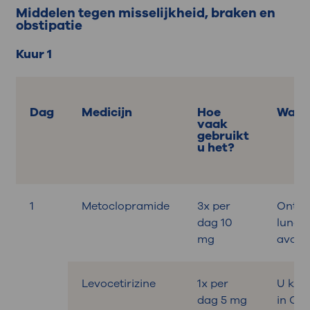
Middelen tegen misselijkheid, braken en
obstipatie
Kuur 1
Dag
Medicijn
Hoe
Wann
vaak
gebruikt
u het?
1
Metoclopramide
3x per
Ontbij
dag 10
lunch,
mg
avond
Levocetirizine
1x per
U krijg
dag 5 mg
in OL