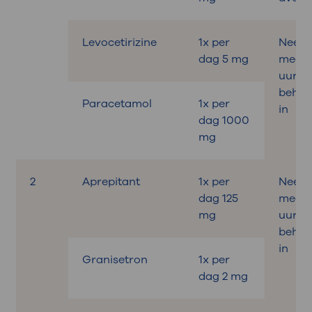
Levocetirizine
1x per
Neem
dag 5 mg
medici
uur v
behan
Paracetamol
1x per
in
dag 1000
mg
2
Aprepitant
1x per
Neem
dag 125
medici
mg
uur v
behan
in
Granisetron
1x per
dag 2 mg