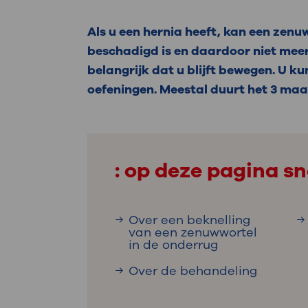
Medische
steeds verder uit, zodat u zelf mee
we u sneller helpen.
Als u een hernia heeft, kan een zen
beschadigd is en daardoor niet meer 
Uw bezoe
Direct naar MijnOLVG
Lee
belangrijk dat u blijft bewegen. U 
oefeningen. Meestal duurt het 3 maa
Uw verbli
: op deze pagina sn
Werken b
Over een beknelling
van een zenuwwortel
in de onderrug
Contact
Over de behandeling