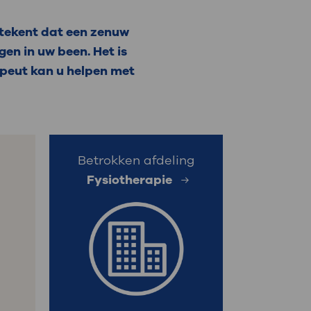
: naar uw dossier
etekent dat een zenuw
en in uw been. Het is
Inloggen MijnOLVG
apeut kan u helpen met
Betrokken afdeling
Fysiotherapie