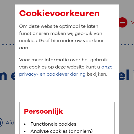
Cookievoorkeuren
Om deze website optimaal te laten
functioneren maken wij gebruik van
cookies. Geef hieronder uw voorkeur
aan.
Voor meer informatie over het gebruik
van cookies op deze website kunt u
onze
n een zenuwwortel 
r bent u naar op zo
privacy- en cookieverklaring
bekijken.
 website navigatie
e uw medische gegevens
en
Persoonlijk
van OLVG. In MijnOLVG kunt u uw medische
Afdrukken
Bloedafname
Functionele cookies
,
MijnOLVG
,
Digitalisering
neer het u uitkomt. OLVG breidt MijnOLVG
Analyse cookies (anoniem)