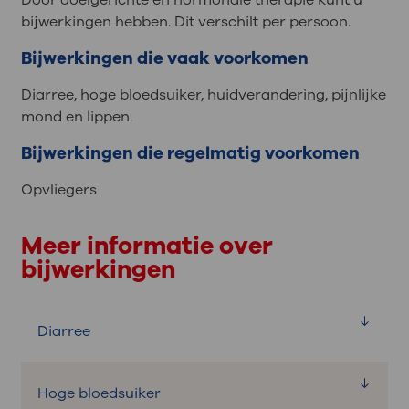
Door doelgerichte en hormonale therapie kunt u
bijwerkingen hebben. Dit verschilt per persoon.
Bijwerkingen die vaak voorkomen
Diarree, hoge bloedsuiker, huidverandering, pijnlijke
mond en lippen.
Bijwerkingen die regelmatig voorkomen
Opvliegers
Meer informatie over
bijwerkingen
Diarree
Hoge bloedsuiker
Wat is het?