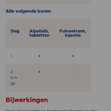
Alle volgende kuren
Dag
Alpelisib,
Fulvestrant,
tabletten
injectie
1
+
+
2
+
-
t/m
28
Bijwerkingen