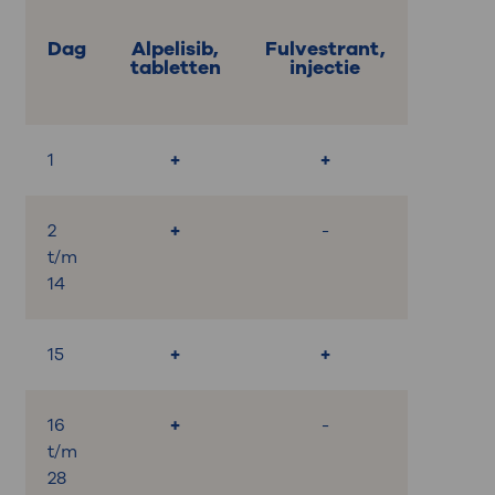
Dag
Alpelisib,
Fulvestrant,
tabletten
injectie
1
+
+
2
+
-
t/m
14
15
+
+
16
+
-
t/m
28