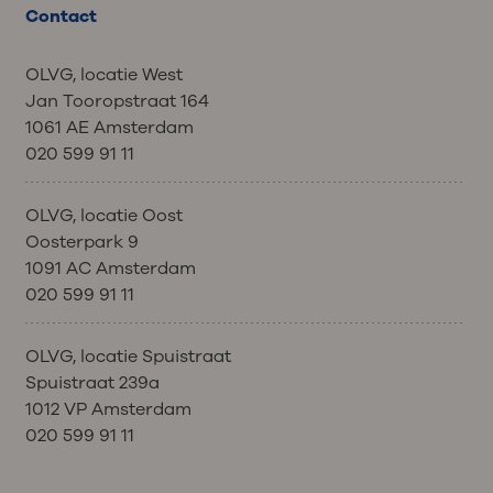
behandeling met medicijnen.
Wat kunnen wij voor u doen?
Contact
Bij ernstige klachten kunnen wij u
doorverwijzen naar de dermatoloog.
Bij ernstige klachten volgt
OLVG, locatie West
behandeling met medicijnen.
Jan Tooropstraat 164
1061 AE Amsterdam
020 599 91 11
OLVG, locatie Oost
Oosterpark 9
1091 AC Amsterdam
020 599 91 11
OLVG, locatie Spuistraat
Spuistraat 239a
1012 VP Amsterdam
020 599 91 11