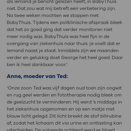
als iemand je bericht gelezen heeft, in BabyThuis
niet. Dat zou wat mij betreft een verbetering zijn.
Na twee weken mochten we stoppen met
BabyThuis. Tijdens een poliklinische afspraak bleek
dat het zo goed ging dat verder monitoren niet
meer nodig was. BabyThuis was heel fijn in de
overgang van ziekenhuis naar thuis: je voelt dat er
iemand naast je staat. Inmiddels zijn we maanden
verder en gelukkig doet George het heel goed. Daar
ben ik heel dankbaar voor.’
Anne, moeder van Ted:
‘Onze zoon Ted was vijf dagen oud toen zijn oogwit
en rug geel werden en fototherapie nodig bleek om
de geelzucht te verminderen. Hij werd ’s middags in
het ziekenhuis opgenomen en op een matje met
blauw licht gelegd. Dit licht breekt de stof bilirubine
af, zodat het lichaam dit via urine en ontlasting kan
uitscheiden. De volgende ochtend werd er bloed