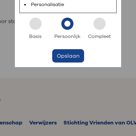
 informatie
r digitaal kunt regelen. Met MijnOLVG kunnen
Personalisatie
oor stap uitgelegd hoe u via MijnOLVG
k aan OLVG
s meer
Basis
Persoonlijk
Compleet
Opslaan
jf in OLVG
ij OLVG
m
enschap
Verwijzers
Stichting Vrienden van OL