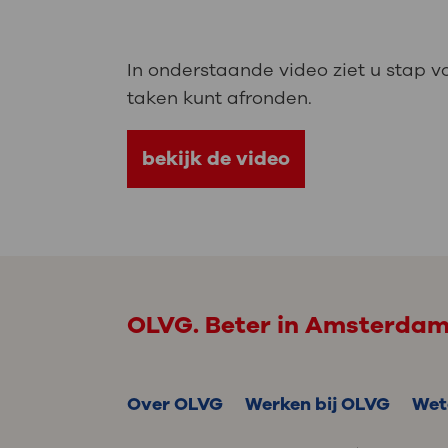
Medische
steeds verder uit, zodat u zelf mee
we u sneller helpen.
In onderstaande video ziet u stap v
Uw bezoe
taken kunt afronden.
Direct naar MijnOLVG
Lee
bekijk de video
Uw verbli
Werken b
OLVG. Beter in Amsterda
Contact
Over OLVG
Werken bij OLVG
Wet