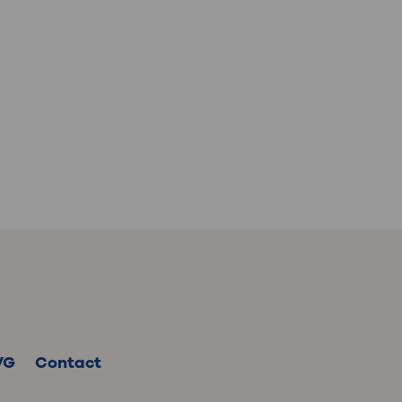
: naar uw dossier
Inloggen MijnOLVG
VG
Contact