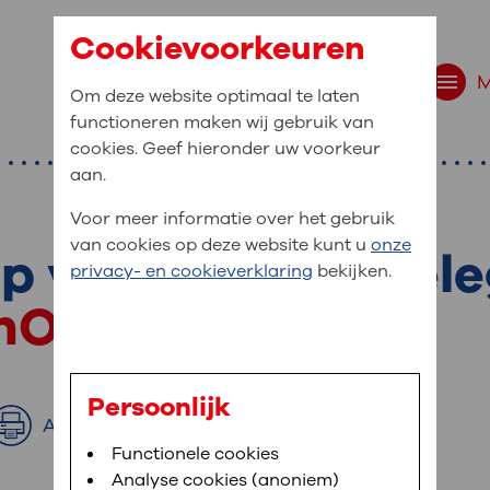
Cookievoorkeuren
Om deze website optimaal te laten
functioneren maken wij gebruik van
cookies. Geef hieronder uw voorkeur
aan.
Voor meer informatie over het gebruik
van cookies op deze website kunt u
onze
p voor stap uitgel
r bent u naar op zo
privacy- en cookieverklaring
bekijken.
 website navigatie
ijnOLVG
e uw medische gegevens
en
Persoonlijk
Afdrukken
van OLVG. In MijnOLVG kunt u uw medische
Bloedafname
Functionele cookies
,
MijnOLVG
,
Digitalisering
neer het u uitkomt. OLVG breidt MijnOLVG
Analyse cookies (anoniem)