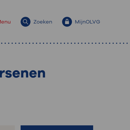
Menu
Zoeken
MijnOLVG
ersenen
ek?
: snel iets regelen?
Inloggen met DigiD
Afspraak maken
Download de MijnOLVG-app in
Zoek een zorgverlener
de App Store of Google Play
Bezoektijden
Store of ga naar
Route en parkeren
www.mijnolvg.nl. Log daarna
eenvoudig in met uw DigiD.