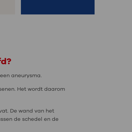
fd?
t een aneurysma.
rsenen. Het wordt daarom
dvat. De wand van het
ussen de schedel en de