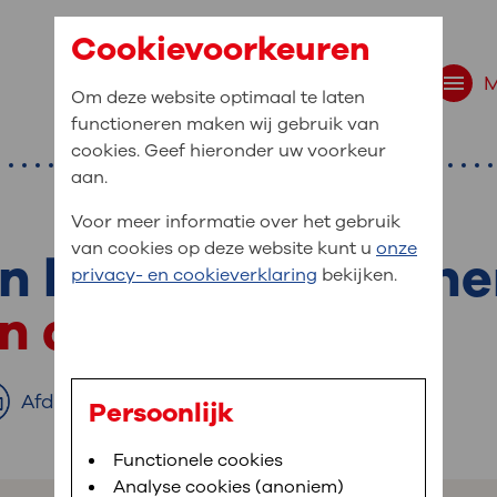
Cookievoorkeuren
Om deze website optimaal te laten
functioneren maken wij gebruik van
cookies. Geef hieronder uw voorkeur
aan.
Voor meer informatie over het gebruik
van cookies op deze website kunt u
onze
n bloedvat in de h
r bent u naar op zo
privacy- en cookieverklaring
bekijken.
 website navigatie
in de hersenen
e uw medische gegevens
en
Afdrukken
Persoonlijk
van OLVG. In MijnOLVG kunt u uw medische
Bloedafname
Functionele cookies
,
MijnOLVG
,
Digitalisering
neer het u uitkomt. OLVG breidt MijnOLVG
Analyse cookies (anoniem)