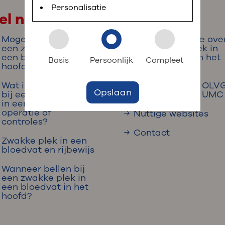
 informatie
r digitaal kunt regelen. Met MijnOLVG kunnen
Personalisatie
el naar
Mogelijkheden bij
Meer informatie ove
k aan OLVG
een zwakke plek in
een zwakke plek in
s meer
een bloedvat in het
een bloedvat in het
Basis
Persoonlijk
Compleet
hoofd
hoofd
Wat is beter voor mij
Samenwerking OLV
Opslaan
jf in OLVG
bij een zwakke plek
en Amsterdam UMC
in een bloedvat: een
operatie of
Nuttige websites
controles?
Contact
Zwakke plek in een
ij OLVG
bloedvat en rijbewijs
Wanneer bellen bij
een zwakke plek in
een bloedvat in het
hoofd?