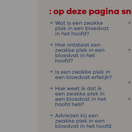
Medische
steeds verder uit, zodat u zelf mee
: op deze pagina sn
we u sneller helpen.
Wat is een zwakke
Uw bezoe
plek in een bloedvat
Direct naar MijnOLVG
Lee
in het hoofd?
Hoe ontstaat een
zwakke plek in een
Uw verbli
bloedvat in het
hoofd?
Is een zwakke plek in
een bloedvat erfelijk?
Werken b
Hoe weet ik dat ik
een zwakke plek in
een bloedvat in het
hoofd heb?
Contact
Adviezen bij een
zwakke plek in een
bloedvat in het hoofd