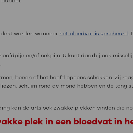
t dubbel.
ntdekt worden wanneer
het bloedvat is gescheurd
.
 hoofdpijn en/of nekpijn. U kunt daarbij ook misseli
.
men, benen of het hoofd opeens schokken. Zij rea
liezen, schuim rond de mond hebben en de tong stu
ing kan de arts ook zwakke plekken vinden die nog
akke plek in een bloedvat in h