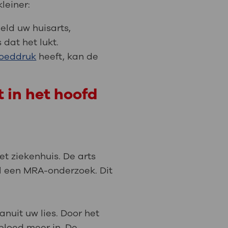
leiner:
eeld uw huisarts,
dat het lukt.
loeddruk
heeft, kan de
 in het hoofd
et ziekenhuis. De arts
tal een MRA-onderzoek. Dit
nuit uw lies. Door het
bloed meer in. De