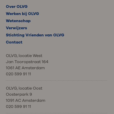
Magere yoghurt
6
40 gram filet americain
5
Over OLVG
50 gram gekookte
1
Werken bij OLVG
zilvervliesrijst
Magere kwark
12
Wetenschap
zoet beleg, voor op brood
0
Verwijzers
Stichting Vrienden van OLVG
1 opscheplepel
4
Ayran - Let op: hier zit veel
3
20 gram Hüttenkäse
2
peulvruchten
Contact
zout in
Tonijn of zalm uit blik,
9
OLVG, locatie West
50 gram groente
1
Vifit protein
8
voor op brood
Jan Tooropstraat 164
1061 AE Amsterdam
020 599 91 11
Breaker high protein
12
boter, margarine of
0
koolhydraten beperkt van
halvarine
200 ml
OLVG, locatie Oost
Oosterpark 9
1091 AC Amsterdam
Yoghurt griekse stijl 0%
8
020 599 91 11
vet