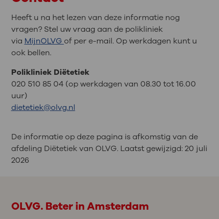
product
gram
halfvolle melk, karnemelk
5
eiwit
Heeft u na het lezen van deze informatie nog
1 knäckebröd, snee
1
50 gram vleesvervanging
9
of lactose vrije melk
vragen? Stel uw vraag aan de polikliniek
ontbijtkoek of beschuit
via
MijnOLVG
of per e-mail. Op werkdagen kunt u
1 blokje of plakje 20+ of
5
ook bellen.
50 gram gekookte quinoa
2
Optimel vla
5
30+ kaas
2 eetlepels muesli
2
Polikliniek Diëtetiek
020 510 85 04 (op werkdagen van 08.30 tot 16.00
50 gram gekookte
1
Drinkyoghurt 0% vet
5
2 plakjes magere
6
1 ei
7
uur)
aardappelen
zonder toegevoegde
vleeswaren
dietetiek@olvg.nl
suikers
1 plak 20+ of 30+-kaas
5
50 gram gekookte
2
1 mini Babybel kaasje
5
De informatie op deze pagina is afkomstig van de
couscous
Sojayoghurt, ongezoete
5
afdeling Diëtetiek van OLVG. Laatst gewijzigd:
20 juli
sojadrink of halfvolle
15 gram smeerkaas 20+
3
2026
15 gram ongezouten
3
lactose vrije yoghurt
50 gram gekookte
1
noten
macaroni of pasta
15 gram vlees voor op
3
halfvolle kefir, 1,5% vet
5
brood
OLVG. Beter in Amsterdam
50 gram gekookte bulgur
1,5