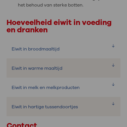
het behoud van sterke botten.
Hoeveelheid eiwit in voeding
en dranken
Eiwit in broodmaaltijd
Eiwit in warme maaltijd
product
gram
eiwit
Eiwit in melk en melkproducten
product
gram
1 snee brood
3
eiwit
Eiwit in hartige tussendoortjes
product
gram
1 volkoren wrap van 40
3,5
50 gram mager vlees, vis
10-15
eiwit
gram
of gevogelte
Contact