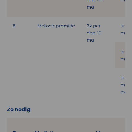
mg
8
Metoclopramide
3x per
's M
dag 10
met o
mg
's M
met 
's A
met
avon
Zo nodig