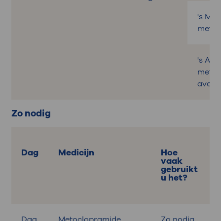
's Mi
met l
's Avo
met
avond
Zo nodig
Dag
Medicijn
Hoe
vaak
gebruikt
u het?
Dag
Metoclopramide
Zo nodig
B