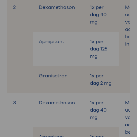
2
Dexamethason
1x per
Medic
dag 40
uur
mg
voor
aan 
beha
Aprepitant
1x per
inne
dag 125
mg
Granisetron
1x per
dag 2 mg
3
Dexamethason
1x per
Medic
dag 40
uur
mg
voor
aan 
beha
Aprepitant
1x per