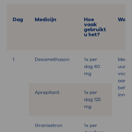
Dag
Medicijn
Hoe
Wann
vaak
gebruikt
u het?
1
Dexamethason
1x per
Medica
dag 40
uur
mg
voora
aan d
behan
Aprepitant
1x per
innem
dag 125
mg
Granisetron
1x per