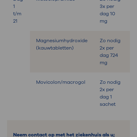
1
3x per
t/m
dag 10
21
mg
Magnesiumhydroxide
Zo nodig
B
(kauwtabletten)
2x per
dag 724
mg
Movicolon/macrogol
Zo nodig
B
2x per
dag 1
sachet
Neem contact op met het ziekenhuis als u;