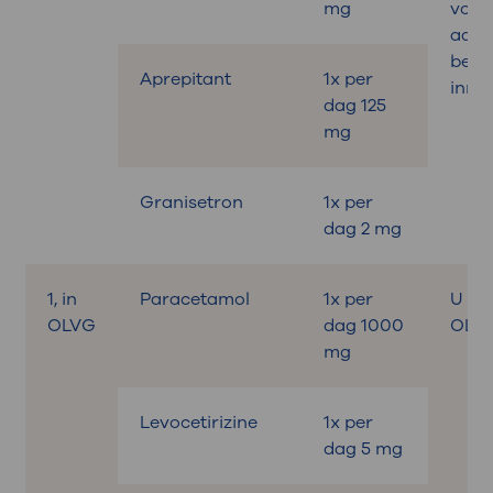
mg
voor
aan 
beha
Aprepitant
1x per
inne
dag 125
mg
Granisetron
1x per
dag 2 mg
1, in
Paracetamol
1x per
U kri
OLVG
dag 1000
OLV
mg
Levocetirizine
1x per
dag 5 mg