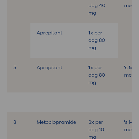
dag 40
met on
mg
Aprepitant
1x per
dag 80
mg
5
Aprepitant
1x per
's Mo
dag 80
met on
mg
8
Metoclopramide
3x per
's Mo
dag 10
met on
mg