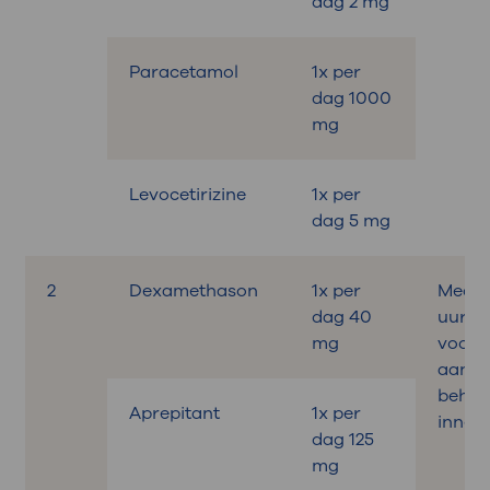
dag 2 mg
Paracetamol
1x per
dag 1000
mg
Levocetirizine
1x per
dag 5 mg
2
Dexamethason
1x per
Medica
dag 40
uur
mg
voora
aan d
behan
Aprepitant
1x per
innem
dag 125
mg