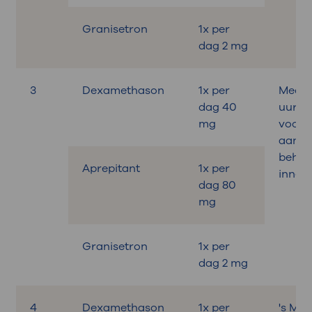
Granisetron
1x per
dag 2 mg
3
Dexamethason
1x per
Medica
dag 40
uur
mg
voora
aan d
behan
Aprepitant
1x per
innem
dag 80
mg
Granisetron
1x per
dag 2 mg
4
Dexamethason
1x per
's Mo