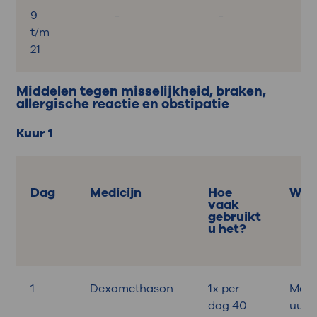
9
-
-
t/m
21
Middelen tegen misselijkheid, braken,
allergische reactie en obstipatie
Kuur 1
Dag
Medicijn
Hoe
Wan
vaak
gebruikt
u het?
1
Dexamethason
1x per
Medic
dag 40
uur