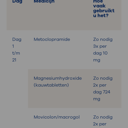
Dag
Medicijn
Hoe
vaak
gebruikt
u het?
Dag
Metoclopramide
Zo nodig
B
1
3x per
t/m
dag 10
21
mg
Magnesiumhydroxide
Zo nodig
B
(kauwtabletten)
2x per
dag 724
mg
Movicolon/macrogol
Zo nodig
B
2x per