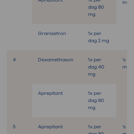
inne
dag 80
mg
Granisetron
1x per
dag 2 mg
4
Dexamethason
1x per
's M
dag 40
met o
mg
Aprepitant
1x per
dag 80
mg
5
Aprepitant
1x per
's M
dag 80
met o