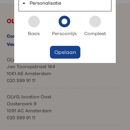
planned appointments, view test results and ask
Personalisatie
short questions.
: to your dossier
OLVG. Better in Amsterdam
Login to MijnOLVG
Basis
Persoonlijk
Compleet
Contact
Vacancies
Opslaan
OLVG, location West
Jan Tooropstraat 164
1061 AE Amsterdam
020 599 91 11
OLVG, location Oost
Oosterpark 9
1091 AC Amsterdam
020 599 91 11