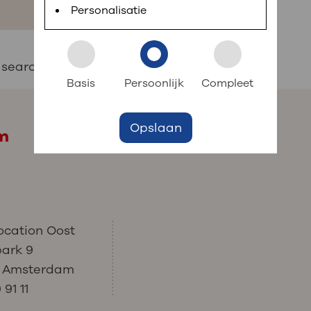
Personalisatie
r search term or go back to the homepage.
Basis
Persoonlijk
Compleet
Opslaan
am
ocation Oost
park 9
C Amsterdam
91 11