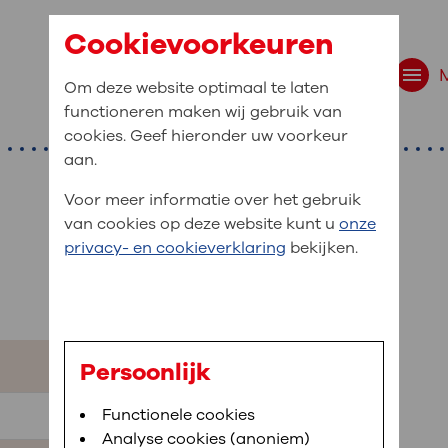
Cookievoorkeuren
Om deze website optimaal te laten
functioneren maken wij gebruik van
cookies. Geef hieronder uw voorkeur
aan.
Voor meer informatie over het gebruik
van cookies op deze website kunt u
onze
t are you looking f
privacy- en cookieverklaring
bekijken.
site navigation
ient at OLVG
t to OLVG
u can view your personal medical record
Persoonlijk
. To be able to use MijnOLVG you need a
arched:
Bloedafname
Functionele cookies
,
MijnOLVG
,
Digitalisering
le phone number and/or e-mail address.
Analyse cookies (anoniem)